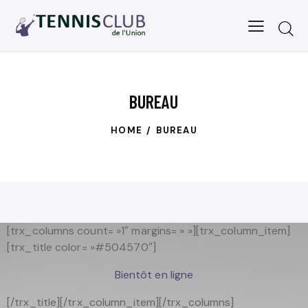
BUREAU
HOME
BUREAU
[trx_columns count= »1″ margins= » »][trx_column_item]
[trx_title color= »#504570″]
Bientôt en ligne
[/trx_title][/trx_column_item][/trx_columns]