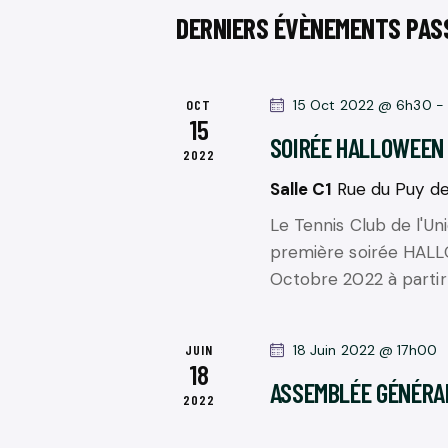
-
C
c
DERNIERS ÉVÈNEMENTS PAS
c
t
H
l
i
é
E
o
OCT
15 Oct 2022 @ 6h30
-
.
15
n
SOIRÉE HALLOWEEN
E
R
2022
n
e
e
Salle C1
Rue du Puy de
T
c
z
Le Tennis Club de l'Un
h
N
u
première soirée HA
e
n
Octobre 2022 à partir 
A
r
e
c
d
V
h
JUIN
18 Juin 2022 @ 17h00
a
18
e
I
ASSEMBLÉE GÉNÉRA
t
2022
r
e
G
É