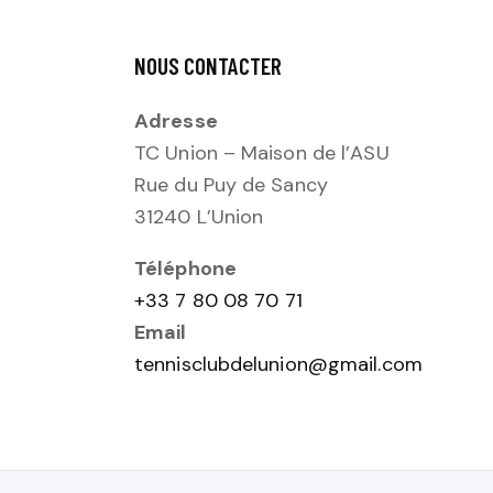
E
-
c
S
NOUS CONTACTER
l
é
É
Adresse
.
TC Union – Maison de l’ASU
V
Rue du Puy de Sancy
È
31240 L’Union
N
Téléphone
+33 7 80 08 70 71
E
Email
tennisclubdelunion@gmail.com
M
E
N