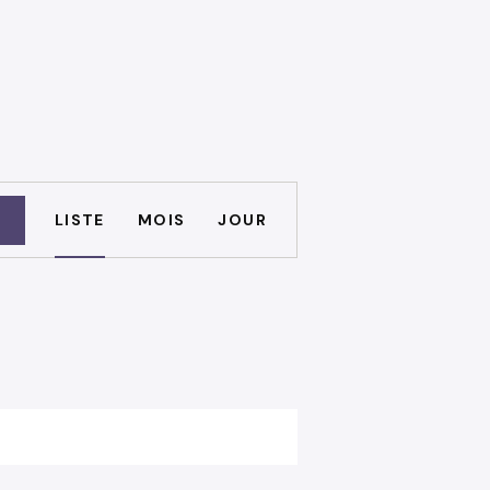
N
LISTE
MOIS
JOUR
A
V
I
G
A
T