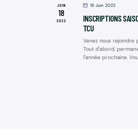
.
JUIN
18 Juin 2022
v
A
18
è
INSCRIPTIONS SAIS
2022
T
n
TCU
e
I
Venez nous rejoindre 
m
Tout d'abord, permane
e
O
l'année prochaine. Vo
n
N
t
s
D
p
E
a
r
V
m
o
U
t