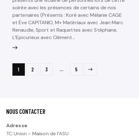
présents une 40aine de personnes lors de cette
soirée avec les présences de certains de nos
partenaires (Présents : Koré avec Mélanie CAGE
et Ève CAPITANIO, M+ Matériaux avec Jean Marc
Renaudie, Sport et Raquettes avec Stéphane,
L’Epicurieux avec Clément…
NAVIGATION
…
Page
1
Page
2
Page
3
>
Page
5
DES
ARTICLES
NOUS CONTACTER
Adresse
TC Union – Maison de l’ASU